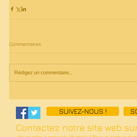
Commentaires
Rédigez un commentaire...
SUIVEZ-NOUS !
S
Contactez notre site web sur
Une question à propos de
l'Australie
? Envie de
partir en Aust