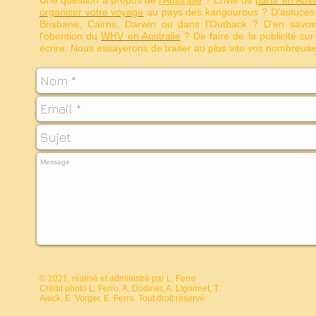
organiser votre voyage
au pays des kangourous ? D'astuces
Brisbane, Cairns, Darwin ou dans l'Outback ? D'en savoi
l'obention du
WHV en Australie
? De faire de la publicité sur
écrire. Nous essayerons de traiter au plus vite vos nombreu
© 2021, réalisé et administré par
L. Ferro
Crédit photo L. Ferro, A. Dodinet, A. Ligonnet, T.
Aieck, E. Vorger, E. Ferro. Tout droit réservé.