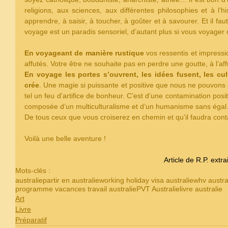
religions, aux sciences, aux différentes philosophies et à l’h
apprendre, à saisir, à toucher, à goûter et à savourer. Et il f
voyage est un paradis sensoriel, d’autant plus si vous voyager 
En voyageant de manière rustique
 vos ressentis et impressi
affutés. Votre être ne souhaite pas en perdre une goutte, à l’a
En voyage les portes s’ouvrent, les idées fusent, les cu
crée
. Une magie si puissante et positive que nous ne pouvons q
tel un feu d’artifice de bonheur. C’est d’une contamination posit
composée d’un multiculturalisme et d’un humanisme sans égal.
De tous ceux que vous croiserez en chemin et qu’il faudra cont
Voilà une belle aventure !  
Article de R.P. extrai
Mots-clés :
australie
partir en australie
working holiday visa australie
whv austra
programme vacances travail australie
PVT Australie
livre australie
Art
Livre
Préparatif